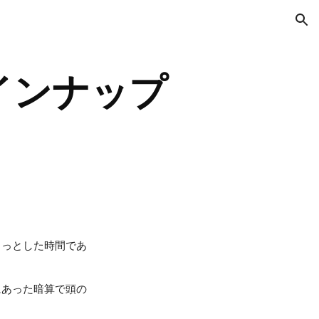
ion
ラインナップ
ょっとした時間であ
にあった暗算で頭の