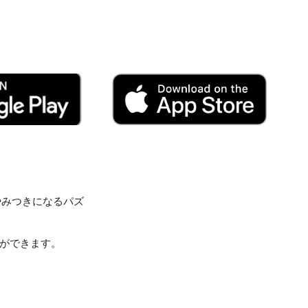
やみつきになるパズ
とができます。